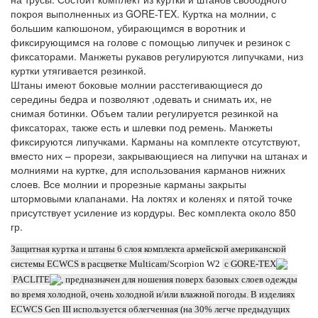
покроя выполненных из GORE-TEX. Куртка на молнии, с
большим капюшоном, убирающимся в воротник и
фиксирующимся на голове с помощью липучек и резинок с
фиксаторами. Манжеты рукавов регулируются липучками, низ
куртки утягивается резинкой.
Штаны имеют боковые молнии расстегивающиеся до
середины бедра и позволяют ,одевать и снимать их, не
снимая ботинки. Объем талии регулируется резинкой на
фиксаторах, также есть и шлевки под ремень. Манжеты
фиксируются липучками. Карманы на комплекте отсутствуют,
вместо них – прорези, закрывающиеся на липучки на штанах и
молниями на куртке, для использования карманов нижних
слоев. Все молнии и прорезные карманы закрыты
штормовыми клапанами. На локтях и коленях и пятой точке
присутствует усиление из кордуры. Вес комплекта около 850
гр.
Защитная куртка и штаны 6 слоя комплекта армейской американской
системы ECWCS в расцветке Multicam/
Scorpion W2
с GORE-TEX
PACLITE
, предназначен для ношения поверх базовых слоев одежды
во время холодной, очень холодной и/или влажной погоды. В изделиях
ECWCS Gen III используется облегченная (на 30% легче предыдущих