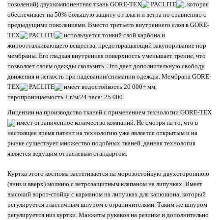
поколений) двухкомпонентная ткань GORE-TEX
PACLITE
, которая
обеспечивает на 50% большую защиту от влаги и ветра по сравнению с
предыдущими поколениями. Вместо третьего внутреннего слоя в GORE-
TEX
PACLITE
используется тонкий слой карбона и
жироотталкивающего вещества, предотвращающий закупоривание пор
мембраны. Его гладкая внутренняя поверхность уменьшает трение, что
позволяет слоям одежды скользить. Это дает дополнительную свободу
движения и легкость при надевании/снимании одежды. Мембрана GORE-
TEX
PACLITE
имеет водостойкость 20 000+ мм,
паропроницаемость + г/м/24 часа: 25 000.
Лицензии на производство тканей с применением технологии GORE-TEX
имеет ограниченное количество компаний. Не смотря на то, что в
настоящее время патент на технологию уже является открытым и на
рынке существует множество подобных тканей, данная технология
является ведущим отраслевым стандартом.
Куртка этого костюма застёгивается на морозостойкую двухстороннюю
(вниз и вверх) молнию с ветрозащитным клапаном на липучках. Имеет
высокий ворот-стойку с карманом на липучках для капюшона, который
регулируется эластичным шнуром с ограничителями. Таким же шнуром
регулируется низ куртки. Манжеты рукавов на резинке и дополнительно