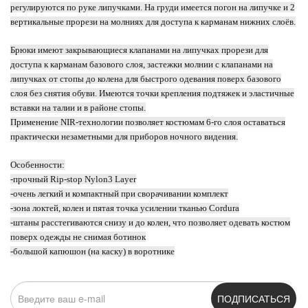
регулируются по руке липучками. На груди имеется погон на липучке и 2
вертикальные прорези на молниях для доступа к карманам нижних слоёв.
Брюки имеют закрывающиеся клапанами на липучках прорези для
доступа к карманам базового слоя, застежки молнии с клапанами на
липучках от стопы до колена для быстрого одевания поверх базового
слоя без снятия обуви. Имеются точки крепления подтяжек и эластичные
вставки на талии и в районе стопы.
Применение NIR-технологии позволяет костюмам 6-го слоя оставаться
практически незаметными для приборов ночного видения.
Особенности:
-прочный Rip-stop Nylon3 Layer
-очень легкий и компактный при сворачивании комплект
-зона локтей, колен и пятая точка усилении тканью Cordura
-штаны расстегиваются снизу и до колен, что позволяет одевать костюм
поверх одежды не снимая ботинок
-большой капюшон (на каску) в воротнике
ПОДПИСАТЬСЯ