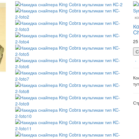
ко
Ко
Ch
25
С
Ко
ту
Ст