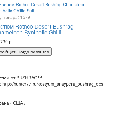
д товара:
1579
стюм Rothco Desert Bushrag
ameleon Synthetic Ghilli...
 730 р.
ообщить когда появится
стюм от BUSHRAG™
т: http://hunter77.ru/kostyum_snaypera_bushrag_desert_chameleon..
рана - США /