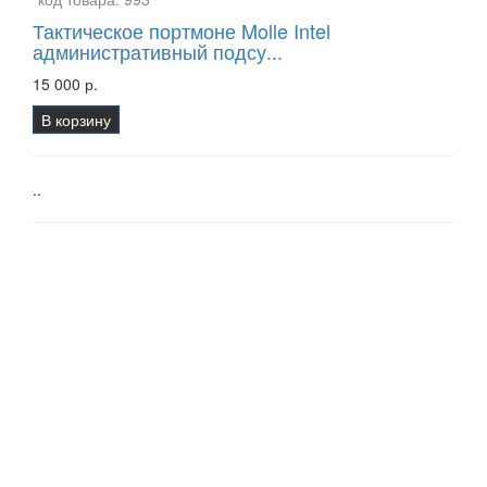
Тактическое портмоне Molle Intel
административный подсу...
15 000 р.
В корзину
..
Страна - США /
код товара:
980
Подсумок административный мультикам