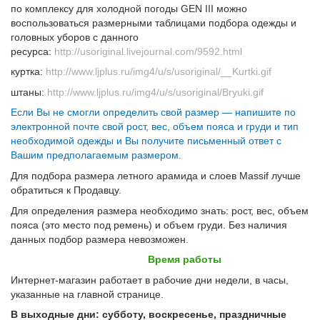
по комплексу для холодной погоды GEN III можно
воспользоваться размерными таблицами подбора одежды и
головных уборов с данного
ресурса:
http://usoriginal.livejournal.com/9592.html
куртка:
http://www.ljplus.ru/img4/u/s/usoriginal/__Kurtki.gif
штаны:
http://www.ljplus.ru/img4/u/s/usoriginal/Bryuki.gif
Если Вы не смогли определить свой размер — напишите по
электронной почте свой рост, вес, объем пояса и груди и тип
необходимой одежды и Вы получите письменный ответ с
Вашим предполагаемым размером.
Для подбора размера летного арамида и слоев Massif лучше
обратиться к Продавцу.
Для определения размера необходимо знать: рост, вес, объем
пояса (это место под ремень) и объем груди. Без наличия
данных подбор размера невозможен.
Время работы
Интернет-магазин работает в рабочие дни недели, в часы,
указанные на главной странице.
В выходные дни: субботу, воскресенье, праздничные