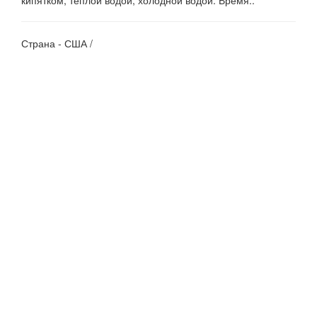
кипятком, теплой водой, холодной водой. Время..
Страна - США /
Показано с 1 по 4 из 4 (всего 1 страниц)
ПОДПИСАТЬСЯ
Нажимая на кнопку «Подписаться», я даю cогласие на
обработку персональных данных.
Информация
Служба поддержки
Доставка и оплата
Карта сайта