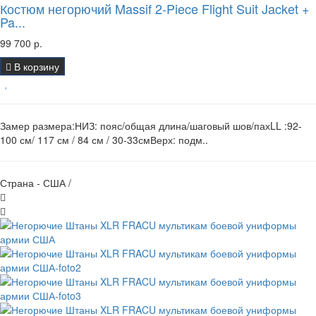
Костюм негорючий Massif 2-Piece Flight Suit Jacket +
Pa...
99 700 р.
В корзину
Замер размера:НИЗ: пояс/общая длина/шаговый шов/пахLL :92-
100 см/ 117 см / 84 см / 30-33смВерх: подм..
Страна - США /