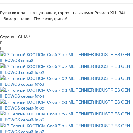
Рукав кителя - на пуговицах, горло - на липучкеРазмер XLL 341-
1:Замер штанов: Пояс изнутри/ об..
Страна - США /