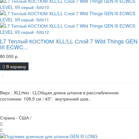
L7 Теплый КОСТЮМ XLL/LL Слой 7 Wild Things GEN
III ECWC...
80 000 р.
В корзину
Верх : XLLНиз : LLОбщая длина штанов в расслабленном
состоянии: 108,5 см / 43", внутренний шов..
Страна - США /