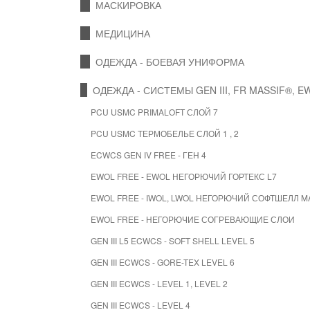
МАСКИРОВКА
МЕДИЦИНА
ОДЕЖДА - БОЕВАЯ УНИФОРМА
ОДЕЖДА - СИСТЕМЫ GEN III, FR MASSIF®, E
PCU USMC PRIMALOFT СЛОЙ 7
PCU USMC ТЕРМОБЕЛЬЕ СЛОЙ 1 , 2
ECWCS GEN IV FREE - ГЕН 4
EWOL FREE - EWOL НЕГОРЮЧИЙ ГОРТЕКС L7
EWOL FREE - IWOL, LWOL НЕГОРЮЧИЙ СОФТШЕЛЛ M
EWOL FREE - НЕГОРЮЧИЕ СОГРЕВАЮЩИЕ СЛОИ
GEN III L5 ECWCS - SOFT SHELL LEVEL 5
GEN III ECWCS - GORE-TEX LEVEL 6
GEN III ECWCS - LEVEL 1, LEVEL 2
GEN III ECWCS - LEVEL 4