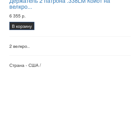
Держатель 2 патрона .338LM Койот на
велкро...
6 355 р.
В корзину
2 велкро..
Страна - США /