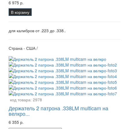
6 975 р.
В корзину
для калибров от .223 до .338..
Страна - США /
код товара:
2978
Держатель 2 патрона .338LM multicam на
велкро...
6 355 р.