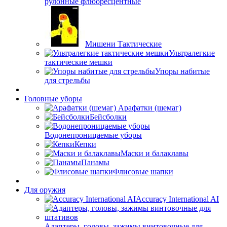
рулонные флюоресцентные
Мишени Тактические
Ультралегкие
тактические мешки
Упоры набитые
для стрельбы
Головные уборы
Арафатки (шемаг)
Бейсболки
Водонепроницаемые уборы
Кепки
Маски и балаклавы
Панамы
Флисовые шапки
Для оружия
Accuracy International AI
Адаптеры, головы, зажимы винтовочные для