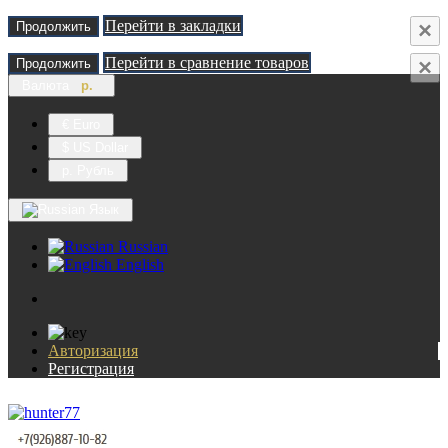
Перейти в закладки
×
Продолжить
Перейти в сравнение товаров
×
Продолжить
Валюта
р.
€ Euro
$ US Dollar
р. Рубль
Язык
Russian
English
Авторизация
Регистрация