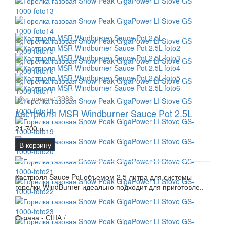
код товара:
3986
Кастрюля MSR Windburner Sauce Pot 2.5L
21 700 р.
В корзину
Кастрюля Sauce Pot объемом 2,5 литра для системы
горелки WindBurner идеально подходит для приготовле..
Страна - США /