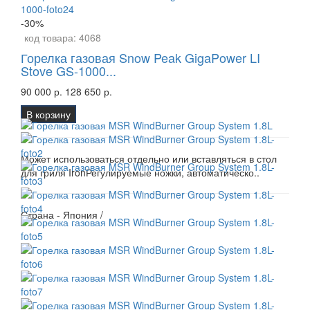
-30%
код товара:
4068
Горелка газовая Snow Peak GigaPower LI
Stove GS-1000...
90 000 р.
128 650 р.
В корзину
Может использоваться отдельно или вставляться в стол
для гриля IronРегулируемые ножки, автоматическо..
Страна - Япония /