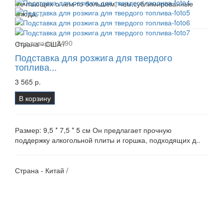
мечтающих о чем-то большем, чем сублимированные
блюда, ..
код товара:
2490
Страна - США /
Подставка для розжига для твердого
топлива...
3 565 р.
В корзину
Размер: 9,5 * 7,5 * 5 см Он предлагает прочную
поддержку алкогольной плиты и горшка, подходящих д..
Страна - Китай /