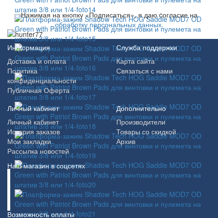
Нажимая на кнопку «Подписаться», я даю cогласие на
обработку персональных данных.
Информация
Служба поддержки
Доставка и оплата
Карта сайта
Политика
Связаться с нами
конфиденциальности
Публичная Оферта
Личный кабинет
Дополнительно
Личный кабинет
Производители
История заказов
Товары со скидкой
Мои закладки
Архив
Рассылка новостей
Наш магазин в соцсетях
Возможность оплаты