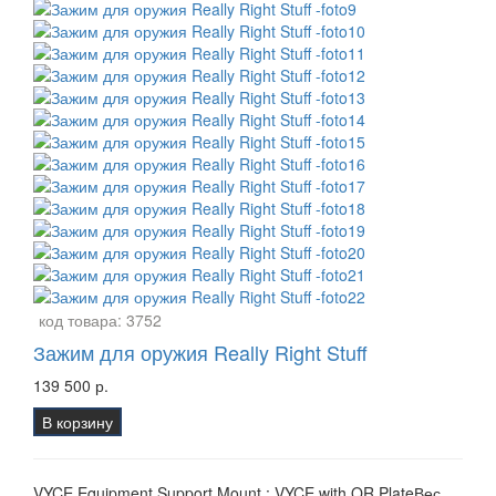
код товара:
3752
Зажим для оружия Really Right Stuff
139 500 р.
В корзину
VYCE Equipment Support Mount : VYCE with QR PlateВес