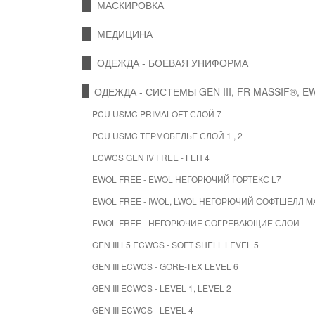
МАСКИРОВКА
МЕДИЦИНА
ОДЕЖДА - БОЕВАЯ УНИФОРМА
ОДЕЖДА - СИСТЕМЫ GEN III, FR MASSIF®, E
PCU USMC PRIMALOFT СЛОЙ 7
PCU USMC ТЕРМОБЕЛЬЕ СЛОЙ 1 , 2
ECWCS GEN IV FREE - ГЕН 4
EWOL FREE - EWOL НЕГОРЮЧИЙ ГОРТЕКС L7
EWOL FREE - IWOL, LWOL НЕГОРЮЧИЙ СОФТШЕЛЛ M
EWOL FREE - НЕГОРЮЧИЕ СОГРЕВАЮЩИЕ СЛОИ
GEN III L5 ECWCS - SOFT SHELL LEVEL 5
GEN III ECWCS - GORE-TEX LEVEL 6
GEN III ECWCS - LEVEL 1, LEVEL 2
GEN III ECWCS - LEVEL 4