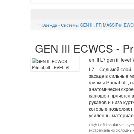
Одежда - Системы GEN III, FR MASSIF®, EW
GEN III ECWCS - Pr
en III L7 gen iii 
L7 – Седьмой слой -
засаде в сильные мо
фирмы PrimaLoft , 
анатомически скрое
капюшон прячется в
рукавов и низа курт
которые позволяют 
усиленны материал
High Loft Insulative L
экстремально холодных 