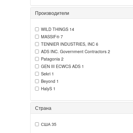
Производители
WILD THINGS
14
MASSIF®
7
TENNIER INDUSTRIES, INC
6
ADS INC. Government Contractors
2
Patagonia
2
GEN III ECWCS ADS
1
Sekri
1
Beyond
1
HalyS
1
Страна
США
35