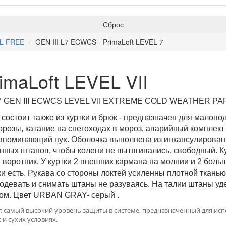
Сброс
OL FREE
GEN III L7 ECWCS - PrimaLoft LEVEL 7
imaLoft LEVEL VII
level 7 GEN III ECWCS LEVEL VII EXTREME COLD WEATHER P
 состоит также из куртки и брюк - предназначен для малоп
розы, катание на снегоходах в мороз, аварийный комплект 
напоминающий пух. Оболочка выполнена из инкапсулированн
нных штанов, чтобы колени не вытягивались, свободный. К
 воротник. У куртки 2 внешних кармана на молнии и 2 боль
ки есть. Рукава со стороны локтей усиленны плотной ткань
одевать и снимать штаны не разуваясь. На талии штаны у
ом. Цвет URBAN GRAY- серый .
ayer: самый высокий уровень защиты в системе, предназначенный для ис
и сухих условиях.