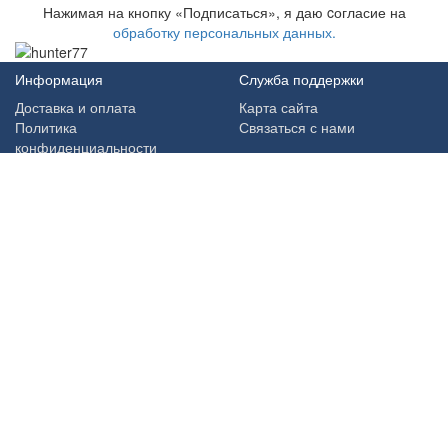
Нажимая на кнопку «Подписаться», я даю cогласие на
обработку персональных данных.
Информация
Служба поддержки
Доставка и оплата
Карта сайта
Политика
Связаться с нами
конфиденциальности
Публичная Оферта
Личный кабинет
Дополнительно
Личный кабинет
Производители
История заказов
Товары со скидкой
Мои закладки
Архив
Рассылка новостей
Наш магазин в соцсетях
Возможность оплаты