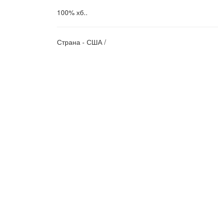
100% хб..
Страна - США /