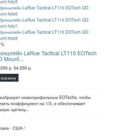
1%
онштейн LaRue Tactical LT110 EOTech
 Mount...
 200 р.
54 250 р.
 корзину
еобразует низкопрофильные EOTechs, чтобы
изить коэффициент на 1/3, и обеспечивает
чшую щетину...
рана - США /