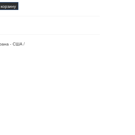
 корзину
рана - США /