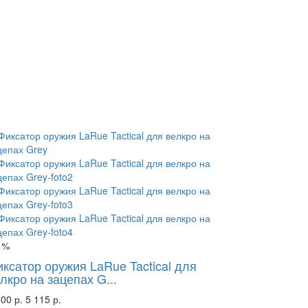
1%
ксатор оружия LaRue Tactical для
лкро на зацепах G...
500 р.
5 115 р.