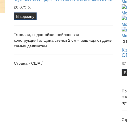
28 675 р.
В корзину
Тяжелая, водостойкая нейлоновая
конструкцияТолщина стенки 2 см - защищают даже
-3
самые деликатны..
Кр
QD
Страна - США /
37
В
Пр
сн
лу
Ст