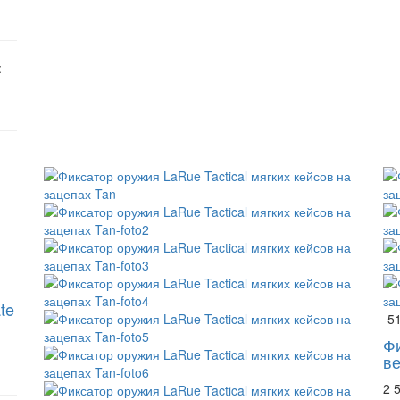
:
te
-5
Фи
ве
2 