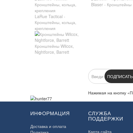
Blaser - Кронштейны
LaRue Tactical -
Кронштейны, кольца,
крепления
Кронштейны Wilcox,
Nightforce, Barrett
ПОДПИСКА
ПОДПИСАТЬ
Нажимая на кнопку «П
ИНФОРМАЦИЯ
СЛУЖБА
ПОДДЕРЖКИ
Доставка и оплата
Карта сайта
Политика