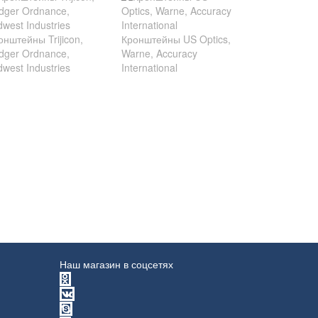
онштейны Trijicon,
Кронштейны US Optics,
dger Ordnance,
Warne, Accuracy
dwest Industries
International
Наш магазин в соцсетях