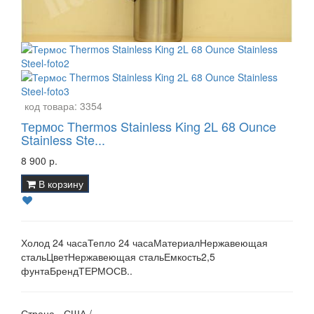
код товара:
3354
Термос Thermos Stainless King 2L 68 Ounce
Stainless Ste...
8 900 р.
В корзину
Холод 24 часаТепло 24 часаМатериалНержавеющая
стальЦветНержавеющая стальЕмкость2,5
фунтаБрендТЕРМОСВ..
Страна - США /