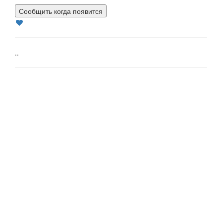
Сообщить когда появится
..
Страна - США /
Показано с 1 по 7 из 7 (всего 1 страниц)