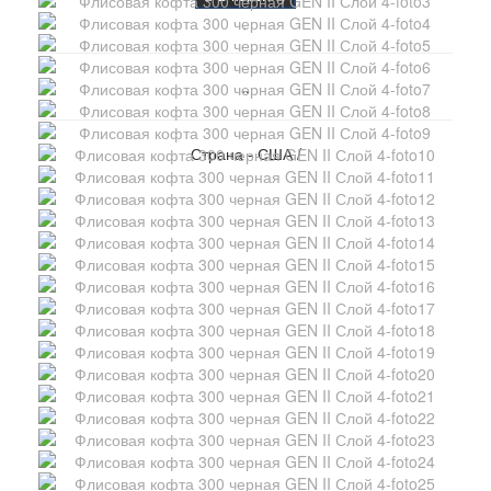
..
Страна - США /