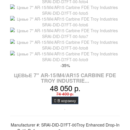
-35%
ЦЕВЬЕ 7" AR-15/M4/AR15 CARBINE FDE
TROY INDUSTRIE...
48 050 р.
74 400 р.
В корзину
Manufacturer #: SRAI-DID-D7FT-00Troy Enhanced Drop-In