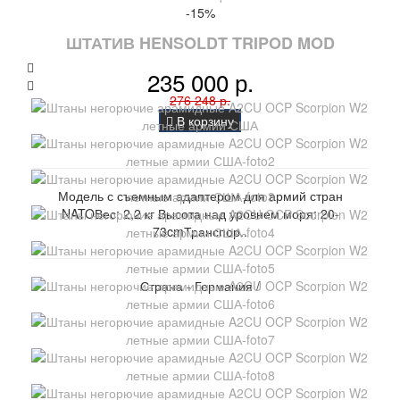
-15%
ШТАТИВ HENSOLDT TRIPOD MOD
235 000 р.
276 248 р.
В корзину
Модель с съемным адаптером для армий стран
NATOВес: 2,2 кг Высота над уровнем моря: 20-
73cmТранспор..
Страна - Германия /