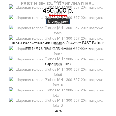
FAST HIGH CUT ОРИГИНАЛ BA...
460 000 р.
500 000 р.
В корзину
Шлем баллистический Опс кор Ops-core FAST Ballistic
High Cut (XP) Helmet, оригинал, произв..
Страна - США /
-42%