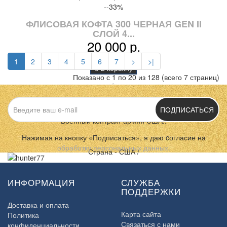
--33%
ФЛИСОВАЯ КОФТА 300 ЧЕРНАЯ GEN II
СЛОЙ 4...
20 000 р.
15 000 р.
1
2
3
4
5
6
7
>
>|
В корзину
Показано с 1 по 20 из 128 (всего 7 страниц)
ПОДПИСАТЬСЯ
Флисовая кофта 300 из второй генерации Цвет черный.
Военный контракт армии США..
Нажимая на кнопку «Подписаться», я даю cогласие на
обработку персональных данных.
Страна - США /
ИНФОРМАЦИЯ
СЛУЖБА
ПОДДЕРЖКИ
Доставка и оплата
Карта сайта
Политика
Связаться с нами
конфиденциальности