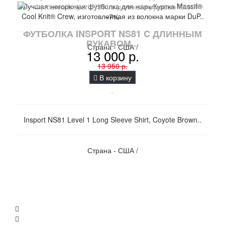
Лучшая негорючая футболка для жарыКуртка Massif®
Cool Knit® Crew, изготовленная из волокна марки DuP..
-7%
ФУТБОЛКА INSPORT NS81 C ДЛИННЫМ
РУКАВОМ...
Страна - США /
13 000 р.
13 950 р.
В корзину
Insport NS81 Level 1 Long Sleeve Shirt, Coyote Brown..
Страна - США /