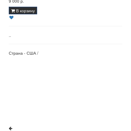
9 000 р.
В корзину
..
Страна - США /