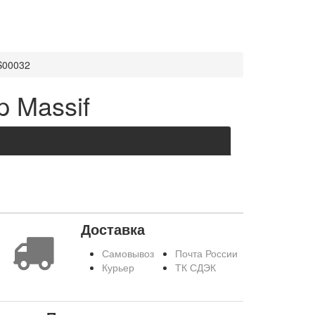
S00032
 Massif
Доставка
Самовывоз
Почта России
Курьер
ТК СДЭК