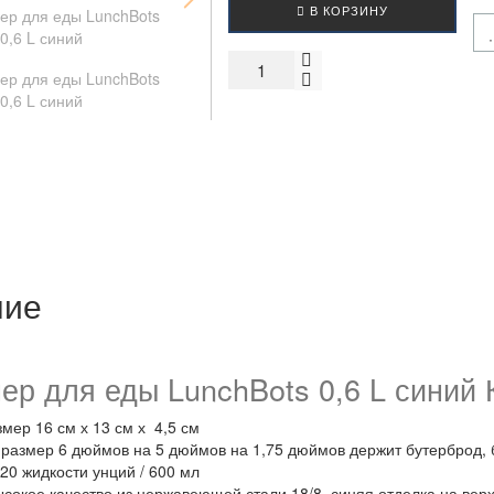
В КОРЗИНУ
ние
ер для еды LunchBots 0,6 L синий 
мер 16 см х 13 см х 4,5 см
размер 6 дюймов на 5 дюймов на 1,75 дюймов держит бутерброд, б
 20 жидкости унций / 600 мл
сокое качество из нержавеющей стали 18/8, синяя отделка на верх