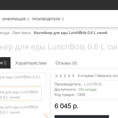
ИНФОРМАЦИЯ
ПРОИЗВОДИТЕЛИ
Контейнер для еды LunchBots 0,6 L синий
Посуда
Ланч боксы
нер для еды LunchBots 0,6 L си
ре
Характеристики
Отзывы (0)
/
0 отзывов
Написать от
Производитель:
LunchBots
Доступность:
На складе
Код товара:
1360
6 045 р.