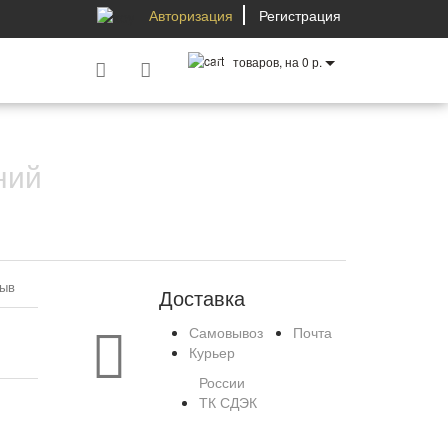
Авторизация
Регистрация
товаров, на 0 р.
0
ний
зыв
Доставка
Самовывоз
Почта
Курьер
России
ТК СДЭК