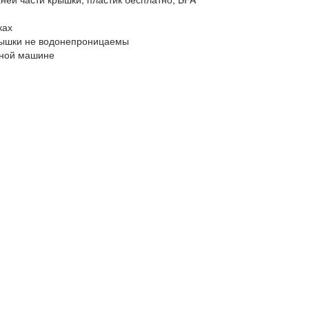
ках
крышки не водонепроницаемы
чной машине