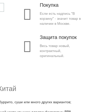
Покупка
Если есть надпись "В
корзину" - значит товар в
наличии в Москве.
Защита покупок
Весь товар новый,
контрактный,
оригинальный.
Китай
уррито, суши или много других вариантов;
ней части крышки; пластик бесплатно; BPA