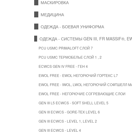
МАСКИРОВКА
МЕДИЦИНА
ОДЕЖДА - БОЕВАЯ УНИФОРМА
ОДЕЖДА - СИСТЕМЫ GEN III, FR MASSIF®, E
PCU USMC PRIMALOFT СЛОЙ 7
PCU USMC ТЕРМОБЕЛЬЕ СЛОЙ 1 , 2
ECWCS GEN IV FREE - ГЕН 4
EWOL FREE - EWOL НЕГОРЮЧИЙ ГОРТЕКС L7
EWOL FREE - IWOL, LWOL НЕГОРЮЧИЙ СОФТШЕЛЛ M
EWOL FREE - НЕГОРЮЧИЕ СОГРЕВАЮЩИЕ СЛОИ
GEN III L5 ECWCS - SOFT SHELL LEVEL 5
GEN III ECWCS - GORE-TEX LEVEL 6
GEN III ECWCS - LEVEL 1, LEVEL 2
GEN III ECWCS - LEVEL 4