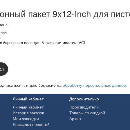
нный пакет 9x12-Inch для пист
виях
лния
я
о барьерного слоя для блокировки молекул VCI
 НА НОВОСТИ:
СЯ
одписаться», я даю cогласие на
обработку персональных данных.
Личный кабинет
Дополнительно
Личный кабинет
Производители
История заказов
Товары со скидкой
Мои закладки
Архив
Рассылка новостей