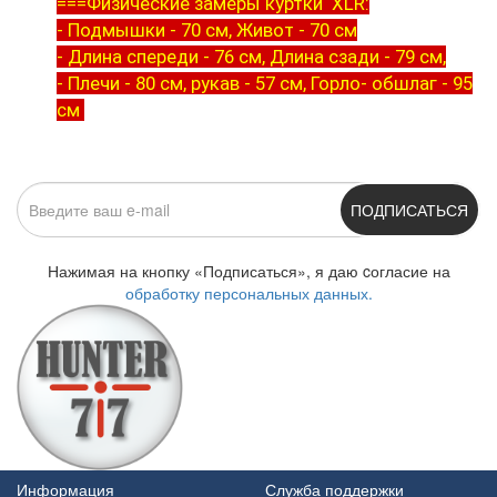
===Физические замеры куртки XLR:
- Подмышки - 70 см, Живот - 70 см
- Длина спереди - 76 см, Длина сзади - 79 см,
- Плечи - 80 см, рукав - 57 см, Горло- обшлаг - 95
см
ПОДПИСАТЬСЯ
Нажимая на кнопку «Подписаться», я даю cогласие на
обработку персональных данных.
Информация
Служба поддержки