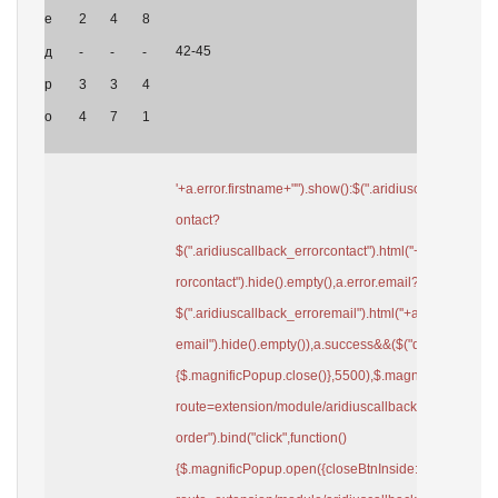
е
2
4
8
42-45
д
-
-
-
р
3
3
4
о
4
7
1
'+a.error.firstname+"").show():$(".aridiuscallback_error
ontact?
$(".aridiuscallback_errorcontact").html('
'+a.error.conta
rorcontact").hide().empty(),a.error.email?
$(".aridiuscallback_erroremail").html('
'+a.error.email+
email").hide().empty()),a.success&&($("div.loader").r
{$.magnificPopup.close()},5500),$.magnificPopup.ope
route=extension/module/aridiuscallback/success"},type:"
order").bind("click",function()
{$.magnificPopup.open({closeBtnInside:!0,fixedConten