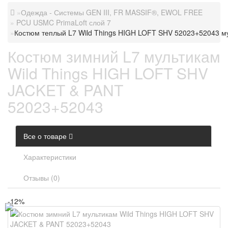
Одежда - Системы GEN III, FR MASSIF®, EWOL FREE
PCU USMC PrimaLoft слой 7
Костюм теплый L7 Wild Things HIGH LOFT SHV 52023+52043 м
Костюм зимний L7 мультикам
Wild Things HIGH LOFT SHV
JACKET & PANT
52023+52043
Все о товаре
Характеристики
Отзывы (0)
-12%