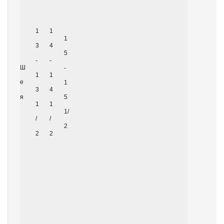
1
1
1
3
4
5
-
-
Ш
-
1
1
е
1
3 
4 
я
5 
1
1
1/
/
/
2
2
2