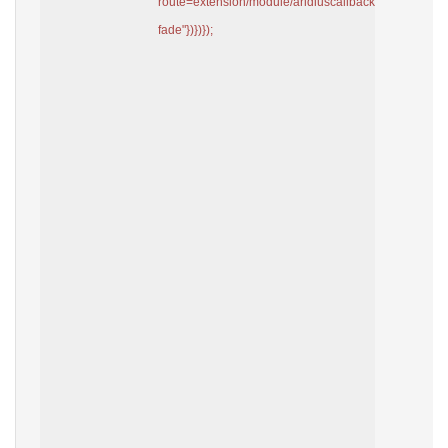
route=extension/module/aridiuscallback/getForm"},ty
fade"})})});

Характеристики
Страна