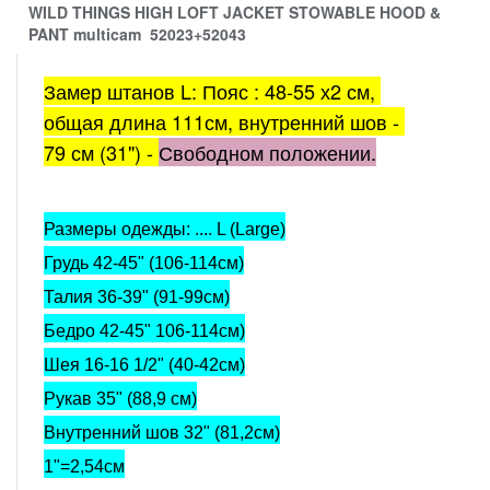
WILD THINGS HIGH LOFT JACKET STOWABLE HOOD &
PANT multicam 52023+52043
Замер штанов L: Пояс : 48-55 х2 см, 
общая длина 111см, внутренний шов - 
79 см (31") - 
Свободном положении.
Размеры одежды: .... L (Large)
Грудь 42-45" (106-114см)
Талия 36-39" (91-99см)
Бедро 42-45" 106-114см)
Шея 16-16 1/2" (40-42см)
Рукав 35" (88,9 см)
Внутренний шов 32" (81,2см)
1"=2,54см