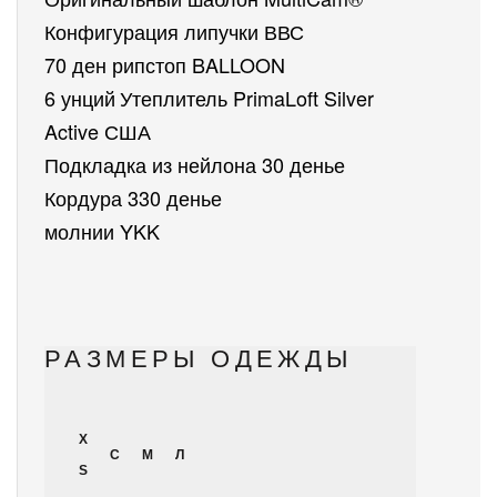
Конфигурация липучки ВВС
70 ден рипстоп BALLOON
6 унций
Утеплитель PrimaLoft Silver 
Active США
Подкладка из нейлона 30 денье
Кордура 330 денье
молнии YKK
РАЗМЕРЫ ОДЕЖДЫ
X
С
М
Л
S