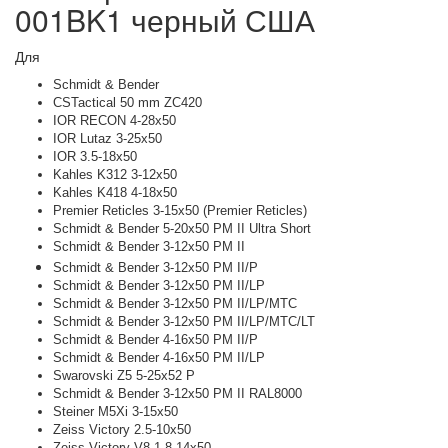
001BK1 черный США
Для
Schmidt & Bender
CSTactical 50 mm ZC420
IOR RECON 4-28x50
IOR Lutaz 3-25x50
IOR 3.5-18x50
Kahles K312 3-12x50
Kahles K418 4-18x50
Premier Reticles 3-15x50 (Premier Reticles)
Schmidt & Bender 5-20x50 PM II Ultra Short
Schmidt & Bender 3-12x50 PM II
Schmidt & Bender 3-12x50 PM II/P
Schmidt & Bender 3-12x50 PM II/LP
Schmidt & Bender 3-12x50 PM II/LP/MTC
Schmidt & Bender 3-12x50 PM II/LP/MTC/LT
Schmidt & Bender 4-16x50 PM II/P
Schmidt & Bender 4-16x50 PM II/LP
Swarovski Z5 5-25x52 P
Schmidt & Bender 3-12x50 PM II RAL8000
Steiner M5Xi 3-15x50
Zeiss Victory 2.5-10x50
Zeiss Victory V8 1.8-14x50