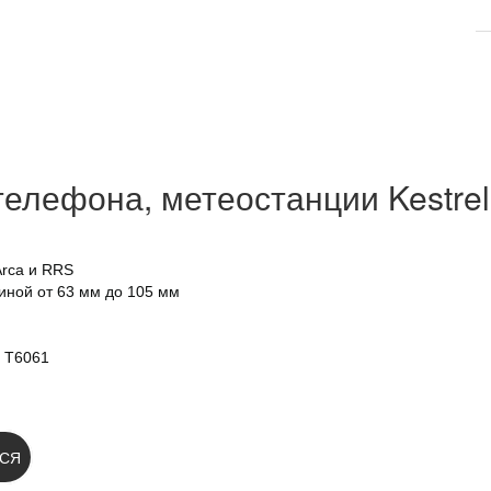
елефона, метеостанции Kestrel
rca и RRS
ной от 63 мм до 105 мм
я T6061
 НА НОВОСТИ:
СЯ