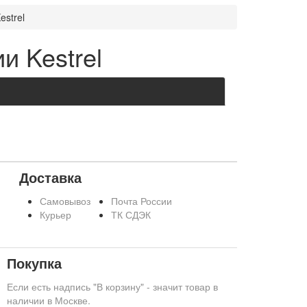
strel
и Kestrel
Доставка
Самовывоз
Почта России
Курьер
ТК СДЭК
Покупка
Если есть надпись "В корзину" - значит товар в
наличии в Москве.