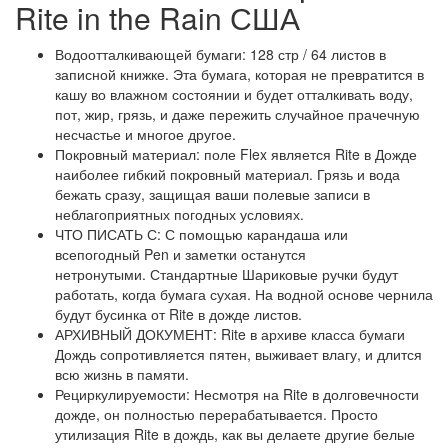
Rite in the Rain США
Водоотталкивающей бумаги: 128 стр / 64 листов в
записной книжке.
Эта бумага, которая не превратится в
кашу во влажном состоянии и будет отталкивать воду,
пот, жир, грязь, и даже пережить случайное прачечную
несчастье и многое другое.
Покровный материал: поле Flex является Rite в Дожде
наиболее гибкий покровный материал. Грязь и вода
бежать сразу, защищая ваши полевые записи в
неблагоприятных погодных условиях.
ЧТО ПИСАТЬ С: С помощью карандаша или
всепогодный Pen и заметки останутся
нетронутыми. Стандартные Шариковые ручки будут
работать, когда бумага сухая. На водной основе чернила
будут бусинка от Rite в дожде листов.
АРХИВНЫЙ ДОКУМЕНТ: Rite в архиве класса бумаги
Дождь сопротивляется пятен, выживает влагу, и длится
всю жизнь в памяти.
Рециркулируемости: Несмотря на Rite в долговечности
дожде, он полностью перерабатывается. Просто
утилизация Rite в дождь, как вы делаете другие белые