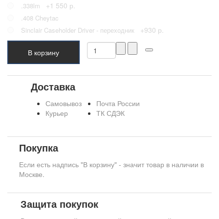
+1 550 р.
.338lm
.408 Cheytac
+930 р.
Sinclair Caseholder Driver - переходник
В корзину
Доставка
Самовывоз
Почта России
Курьер
ТК СДЭК
Покупка
Если есть надпись "В корзину" - значит товар в наличии в
Москве.
Защита покупок