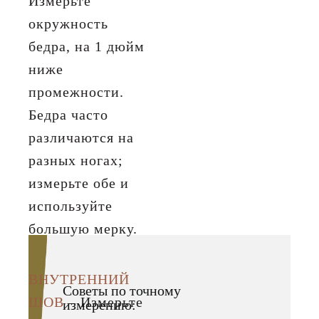
Измерьте
окружность
бедра, на 1 дюйм
ниже
промежности.
Бедра часто
различаются на
разных ногах;
измерьте обе и
используйте
большую мерку.
ВНУТРЕННИЙ
Советы по точному
ШОВ
– Измерьте
измерению: