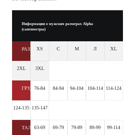
Информация о мужских размерах Alpha
(сантиметры)
XS
С
М
Л
XL
РАЗМЕР
2XL
3XL
76-84
84-94
94-104
104-114
114-124
ГРУДЬ
124-135
135-147
63-69
69-79
79-89
89-99
99-114
ТАЛИЯ