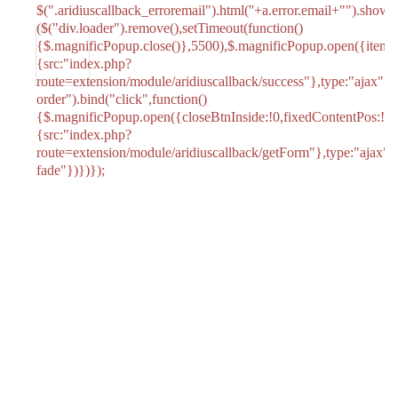
$(".aridiuscallback_erroremail").html('
'+a.error.email+"
").show()
($("div.loader").remove(),setTimeout(function()
{$.magnificPopup.close()},5500),$.magnificPopup.open({items
{src:"index.php?
route=extension/module/aridiuscallback/success"},type:"ajax"}))
order").bind("click",function()
{$.magnificPopup.open({closeBtnInside:!0,fixedContentPos:!0,
Ваше
{src:"index.php?
имя:
route=extension/module/aridiuscallback/getForm"},type:"ajax",
fade"})})});
Ваш
отзыв
Достоинства: