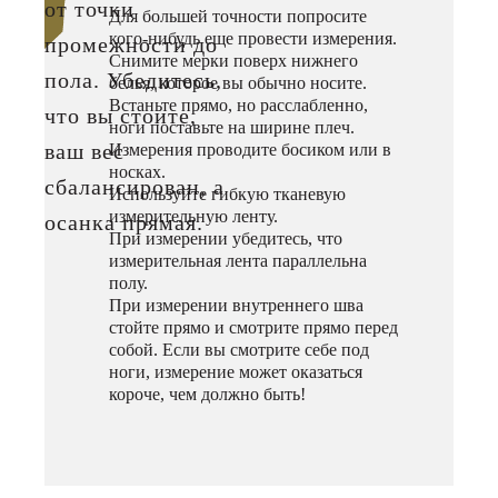
от точки
Для большей точности попросите
кого-нибудь еще провести измерения.
промежности до
Снимите мерки поверх нижнего
пола. Убедитесь,
белья, которое вы обычно носите.
Встаньте прямо, но расслабленно,
что вы стоите,
ноги поставьте на ширине плеч.
ваш вес
Измерения проводите босиком или в
носках.
сбалансирован, а
Используйте гибкую тканевую
измерительную ленту.
осанка прямая.
При измерении убедитесь, что
измерительная лента параллельна
полу.
При измерении внутреннего шва
стойте прямо и смотрите прямо перед
собой. Если вы смотрите себе под
ноги, измерение может оказаться
короче, чем должно быть!