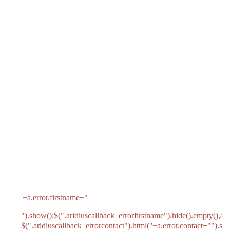
'+a.error.firstname+"
").show():$(".aridiuscallback_errorfirstname").hide().empty(),a.e
$(".aridiuscallback_errorcontact").html('
'+a.error.contact+"
").sh