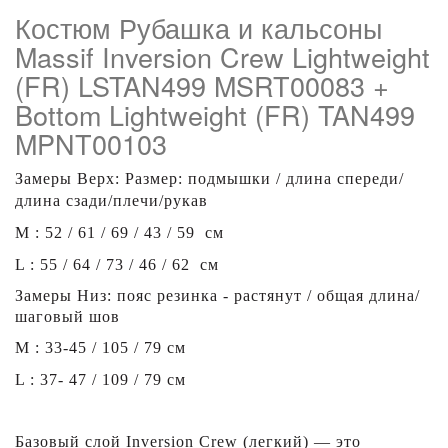
Костюм Рубашка и кальсоны
Massif Inversion Crew Lightweight
(FR) LSTAN499 MSRT00083 +
Bottom Lightweight (FR) TAN499
MPNT00103
Замеры
Верх
: Размер: подмышки /
длина спереди
/
длина сзади/
плечи
/рукав
M : 52 /
61
/ 69 /
43
/ 59 см
L : 55 /
64
/ 73 /
46
/ 62 см
Замеры
Низ
: пояс резинка - растянут / общая длина/
шаговый шов
M : 33-45 / 105 / 79 см
L : 37- 47 / 109 / 79 см
Базовый слой Inversion Crew (легкий) — это