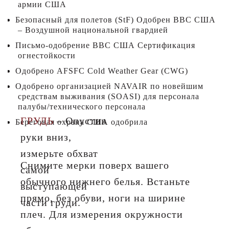
армии США
Безопасный для полетов (StF) Одобрен ВВС США
– Воздушной национальной гвардией
Письмо-одобрение ВВС США Сертификация
огнестойкости
Одобрено AFSFC Cold Weather Gear (CWG)
Одобрено организацией NAVAIR по новейшим
средствам выживания (SOASI) для персонала
палубы/технического персонала
ГРУДЬ
– Опустив
Береговая охрана США одобрила
руки вниз,
измерьте обхват
Снимите мерки поверх вашего
самой
обычного нижнего белья. Встаньте
выступающей
прямо, без обуви, ноги на ширине
части груди.
плеч. Для измерения окружности