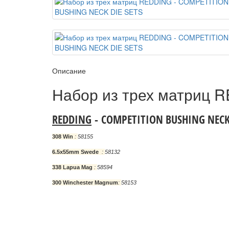
Описание
Набор из трех матриц
REDDING
-
COMPETITION BUSHING NECK 
308 Win
:
58155
6.5x55mm Swede
:
58132
338 Lapua Mag
:
58594
300 Winchester Magnum
:
58153
ПОДПИСКА