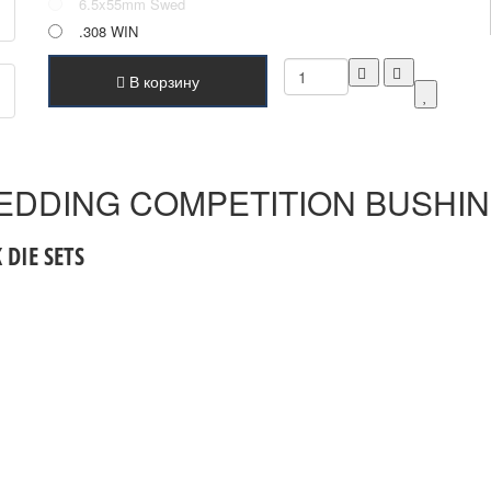
6.5x55mm Swed
.308 WIN
В корзину
 REDDING COMPETITION BUSHI
DIE SETS
 НА НОВОСТИ: