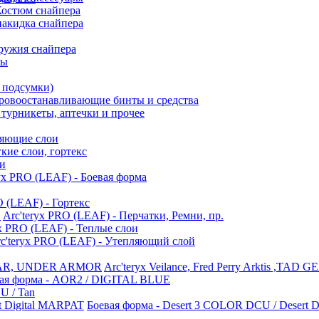
Костюм снайпера
акидка снайпера
ружия снайпера
ты
 подсумки)
ровоостанавливающие бинты и средства
турникеты, аптечки и прочее
пляющие слои
егкие слои, гортекс
ои
ryx PRO (LEAF) - Боевая форма
O (LEAF) - Гортекс
Arc'teryx PRO (LEAF) - Перчатки, Ремни, пр.
yx PRO (LEAF) - Теплые слои
c'teryx PRO (LEAF) - Утепляющий слой
Arc'teryx Veilance, Fred Perry Arktis ,T
ая форма - AOR2 / DIGITAL BLUE
U / Tan
Боевая форма - Desert 3 COLOR DCU / Desert 