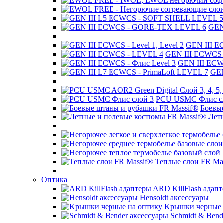
Защита покупок
GEN
Весь товар новый, контрактный, оригинальный.
Описание
GEN III EC
GEN III ECWCS 
Разгрузочно поясная система РПС Range
GEN III ECW
GEN
В нашем интернет-магазине Hunter-77 вы можете купить Разгруз
PCU USMC Флис с
Этот товар можно приобрести в Москве, либо заказать с доставко
Боевы
Лет
Характеристики
Страна
США
Написать отзыв
Ваше имя:
Теплые слои FR Ma
Оптика
ARD KillFlash адап
Ваш отзыв
Hensoldt аксессуары
Достоинства:
Kрышки черные 
Недостатки:
Schmidt & Bend