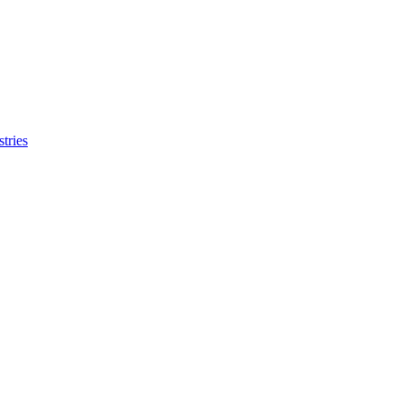
tries
ies