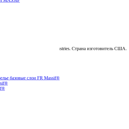
лл MASSIF
веденный компанией Eagle industries. Страна изготовитель США.
белье базовые слои FR Massif®
sif®
if®