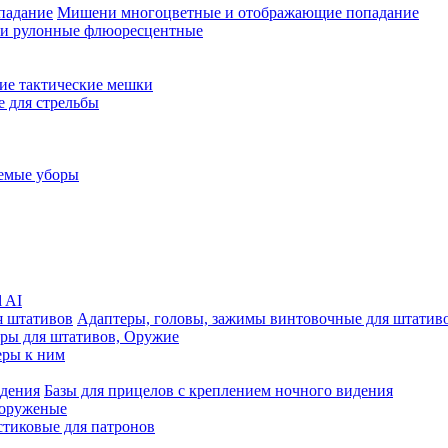
Мишени многоцветные и отображающие попадание
 рулонные флюоресцентные
кие тактические мешки
 для стрельбы
емые уборы
l AI
Адаптеры, головы, зажимы винтовочные для штатив
ры для штативов, Оружие
еры к ним
Базы для прицелов с креплением ночного видения
 оруженые
стиковые для патронов