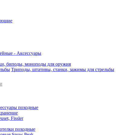
яющие
ейные - Аксессуары
и, биподы, моноподы для оружия
Триподы, штативы, станки, зажимы для стрельбы
КИ
сессуары походные
хранение
set, Fissler
отелки походные
овые Snow Peak