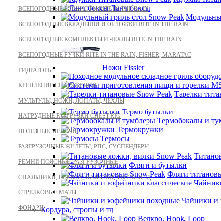
Ланч боксы
ВСЕПОГОДНЫЕ БЛОКНОТЫ RITE IN THE RAIN
Модульный
ВСЕПОГОДНЫЕ ВКЛАДЫШИ И ОБЛОЖКИ RITE IN THE RAIN
ВСЕПОГОДНЫЕ КОМПЛЕКТЫ И ЧЕХЛЫ RITE IN THE RAIN
ВСЕПОГОДНЫЕ РУЧКИ RITE IN THE RAIN, FISHER, MARATAC
Ножи Fissler
ГИДРАТОРЫ
КРЕПЛЕНИЕ СНАРЯЖЕНИЯ
Тарелки тита
МУЛЬТУЛЫ, НОЖИ, ЛОПАТЫ, ЧЕХЛЫ
Термо бутылки
НАГРУДНЫЕ РАЗГРУЗКИ CHEST RIG
Термобокалы и ту
Термокружки
ПОЛЕЗНЫЕ МЕЛОЧИ
Термосы
РАЗГРУЗОЧНЫЕ ЖИЛЕТЫ, РПС, СУСПЕНДЕРЫ
Титанов
РЕМНИ ПОЯСНЫЕ, РАЗГРУЗОЧНЫЕ
Фляги и бутылки
Фляги титанов
СПАЛЬНИКИ, ОДЕЯЛА, ПАЛАТКИ, ТЕНТЫ И ТД
Чайники
СТРЕЛКОВЫЕ МАТЫ
Чайники и
ФОНАРИ
Кордура, стропы и тд
Велкро. Hook, Loop