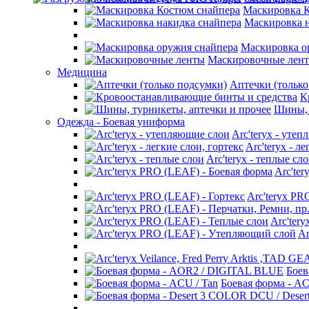
Маскировка 
Маскировка н
Маскировка о
Маскировочные лен
Медицина
Аптечки (только
К
Шины, 
Одежда - Боевая униформа
Arc'teryx - уте
Arc'teryx - л
Arc'teryx - теплые сл
Arc'te
Arc'teryx PR
Arc'ter
Ar
0 отзывов
/
Написать отзыв
Боев
Боевая форма - AC
Производитель:
Eagle industries
Доступность:
Ожидается