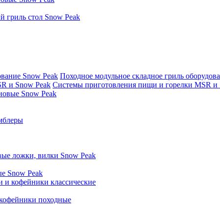
 гриль стол Snow Peak
Походное модульное складное гриль оборудов
Системы приготовления пищи и горелки MSR и 
новые Snow Peak
мблеры
ые ложки, вилки Snow Peak
ые Snow Peak
 и кофейники классические
 кофейники походные