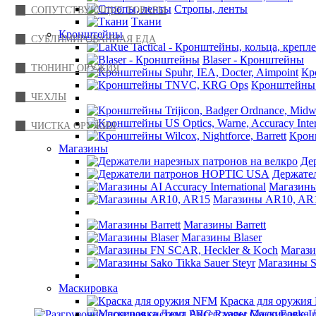
Стропы, ленты
СОПУТСТВУЮЩИЕ ТОВАРЫ
Ткани
Кронштейны
СУБЛИМИРОВАННАЯ ЕДА
Blaser - Кронштейны
ТЮНИНГ ОРУЖИЯ
Кр
Кронштейны
ЧЕХЛЫ
ЧИСТКА ОРУЖИЯ
Кронш
Магазины
Де
Снаряжение
Держате
Разгрузочные жилеты, РПС, суспендеры
Магазины 
Разгрузочно поясная система РПС Ranger Green Eagle Indus
Магазины AR10, AR
Разгрузочно поясная система 
Магазины Barrett
Магазины Blaser
Магази
Магазины Sa
Все о товаре
Характеристики
Маскировка
Отзывы (0)
Краска для оружи
Маскировка 