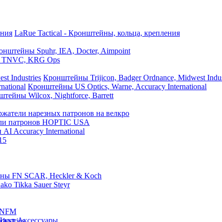
LaRue Tactical - Кронштейны, кольца, крепления
онштейны Spuhr, IEA, Docter, Aimpoint
 TNVC, KRG Ops
Кронштейны Trijicon, Badger Ordnance, Midwest Indus
Кронштейны US Optics, Warne, Accuracy International
тейны Wilcox, Nightforce, Barrett
ржатели нарезных патронов на велкро
ли патронов HOPTIC USA
AI Accuracy International
tries
15
РПС Ranger Green Eagle Industr
ны FN SCAR, Heckler & Koch
ko Tikka Sauer Steyr
я NFM
Джут Аксессуары