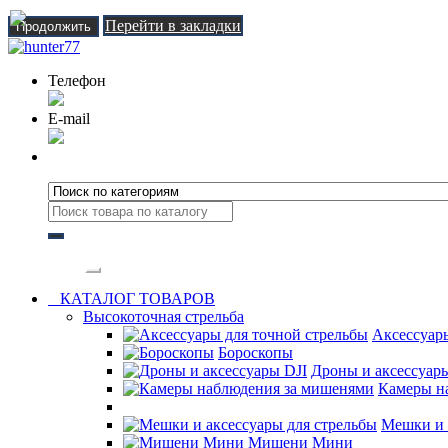
Перейти в закладки
Продолжить
Перейти в сравнение товаров
Продолжить
Телефон
Валюта
р.
E-mail
€ Euro
$ US Dollar
р. Рубль
Язык
Russian
Категории
English
КАТАЛОГ ТОВАРОВ
Высокоточная стрельба
Аксессуар
Авторизация
Бороскопы
Регистрация
Дроны и аксессуар
Камеры н
Мешки и 
Мишени Мини