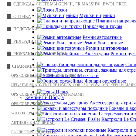
ОДЕЖДА - СИСТЕМЫ GEN III, FR MASSIF®, EWOL FREE
Ложи
Мушки и целики
ОПТИКА
Планки и направл
Приклады и трубы
ПОДСУМКИ
Ремни автоматные
РЕЛОАДИНГ
Ремни биатлонные
Ремни винтовочные
Ремни оруж
РЮКЗАКИ СУМКИ КЕЙСЫ
Сошк
СНАРЯЖЕНИЕ
УСМ и части
OPS-CORE БАЛЛИСТИЧЕСКИЕ ШЛЕМЫ
Фонари оружейные
HEL-STAR 6® ADVENTURE LIGHTS, CORE SURVIVAL МАРКЕРЫ И МАЯ
Цевья
OPS-CORE AMP СИСТЕМА С РАЗЪЕМАМИ
Кемпинг и Посуда
Аксессуары для гриля
OPS-CORE АКСЕССУАРЫ
Бокалы и ак
WILСОХ КРЕПЛЕНИЕ
Гастроемкости и 
Кастрюли Le Creu
АКТИВНЫЕ НАУШНИКИ
Кастрюли и к
БАЛЛИСТИЧЕСКИЕ ОЧКИ
Кружки титан