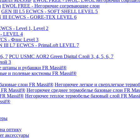
EWOL FREE - IWOL, LWOL негорючий софтше
EWOL FREE - Негорючие согревающие слои
GEN III L5 ECWCS - SOFT SHELL LEVEL 5
 III ECWCS - GORE-TEX LEVEL 6
WCS - Level 1, Level 2
- LEVEL 4
r Green Eagle Industries США
CS - Флис Level 3
 III L7 ECWCS - PrimaLoft LEVEL 7
очно поясная система РПС Ranger Green Eagle Industries, произ
PCU USMC AOR2 Green Digital Слой 3, 4, 5, 6, 7
лой 3
й через наш сайт https://hunter-77.com.
е штаны и рубашки FR Massif®
ные и полевые костюмы FR Massif®
Негорючее легкое и сверхлегкое термо
Негорючее среднее термобелье базовые слои FR Mas
Негорючее теплое термобелье базовый слой FR Mass
ssif®
теры
на оптику
er аксессуары