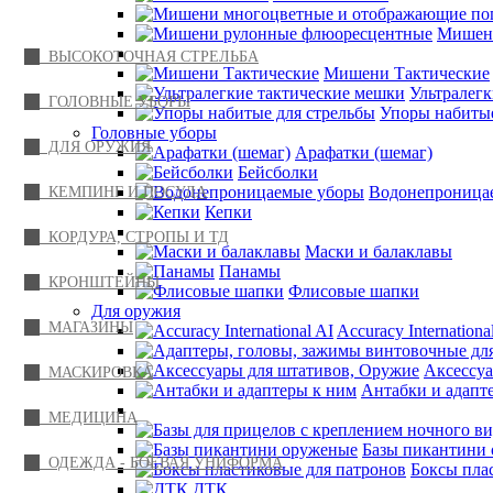
Категории
Мишени
ВЫСОКОТОЧНАЯ СТРЕЛЬБА
Мишени Тактические
Ультралег
ГОЛОВНЫЕ УБОРЫ
Упоры набитые
Головные уборы
ДЛЯ ОРУЖИЯ
Арафатки (шемаг)
Бейсболки
Водонепроница
КЕМПИНГ И ПОСУДА
Кепки
КОРДУРА, СТРОПЫ И ТД
Маски и балаклавы
Панамы
КРОНШТЕЙНЫ
Флисовые шапки
Для оружия
МАГАЗИНЫ
Accuracy Internationa
Аксессуа
МАСКИРОВКА
Антабки и адапт
МЕДИЦИНА
Базы пикантини
ОДЕЖДА - БОЕВАЯ УНИФОРМА
Боксы пла
ДТК