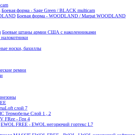
icam
Боевая форма - Sage Green / BLACK multicam
Боевая форма - WOODLAND / Marpat WOODLAND
Боевые штаны армии США с наколенниками
 налокотники
ные носки, бахиллы
ческие ремни
ки
инезоны
REE
aLoft слой 7
 Термобелье Слой 1 , 2
 FRee - Ген 4
EWOL FREE - EWOL негорючий гортекс L7
кве.