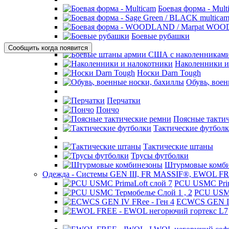
Код товара:
209
Боевая форма - Mult
13 700 р.
Боевые рубашки
Сообщить когда появится
Наколенники и
Носки Darn Tough
Обувь, воен
Перчатки
Доставка
Пончо
Поясные такти
Тактические футбол
Самовывоз
Курьер
Тактические штаны
Трусы футболки
Почта России
Штурмовые комб
ТК СДЭК
Одежда - Системы GEN III, FR MASSIF®, EWOL F
PCU USMC Prim
PCU USMC
Покупка
ECWCS GEN IV
Если есть надпись "В корзину" - значит товар в наличии в Мос