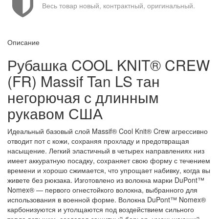
Весь товар новый, контрактный, оригинальный.
Описание
Рубашка COOL KNIT® CREW
(FR) Massif Tan LS тан
негорючая с длинным
рукавом США
Идеальный базовый слой Massif® Cool Knit® Crew агрессивно
отводит пот с кожи, сохраняя прохладу и предотвращая
насыщение. Легкий эластичный в четырех направлениях низ
имеет аккуратную посадку, сохраняет свою форму с течением
времени и хорошо сжимается, что упрощает набивку, когда вы
живете без рюкзака. Изготовлено из волокна марки DuPont™
Nomex® — первого огнестойкого волокна, выбранного для
использования в военной форме. Волокна DuPont™ Nomex®
карбонизуются и утолщаются под воздействием сильного
тепла вспышки, создавая защитный барьер, уменьшающий