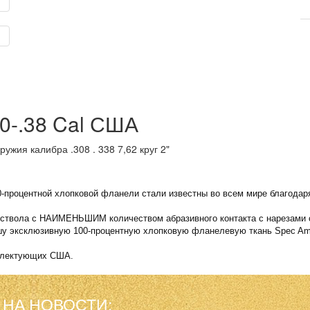
70-.38 Cal США
ужия калибра .308 . 338 7,62 круг 2"
00-процентной хлопковой фланели стали известны во всем мире благод
 ствола с НАИМЕНЬШИМ количеством абразивного контакта с нарезами 
ашу эксклюзивную 100-процентную хлопковую фланелевую ткань Spec Ame
мплектующих США.
 НА НОВОСТИ: