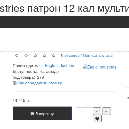
stries патрон 12 кал мульт
0 отзывов
/
Написать отзыв
Производитель:
Eagle industries
Доступность:
На складе
Код товара:
279
Как определить размер
14 415 р.
В корзину