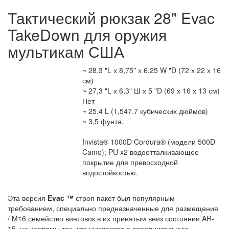
Тактический рюкзак 28" Evac
TakeDown для оружия
мультикам США
~ 28,3 "L х 8,75" х 6,25 W "D (72 х 22 х 16
Внешний размер
см)
~ 27,3 "L х 6,3" Ш х 5 "D (69 х 16 х 13 см)
Основное отделение
Нет
Ноутбук отсек
~ 25.4 L (1,547.7 кубических дюймов)
Общая емкость передач
~ 3,5 фунта.
Вес изделия
Invista® 1000D Cordura® (модели 500D
Главный Материал
Camo); PU x2 водоотталкивающее
покрытие для превосходной
водостойкостью.
Эта версия
Evac ™
строп пакет был популярным
требованием, специально предназначенные для размещения
/ M16 семейство винтовок в их принятым вниз состоянии AR-
15, но костюмы тех, кто нуждается в дополнительную