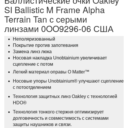
Баллистические очки Oakley
SI Ballistic M Frame Alpha
Terrain Tan с серыми
линзами 0OO9296-06 США
Неполяризованный
Покрытие против запотевания
Замена линз люка
Носовая накладка Unobtainium увеличивает
сцепление с потом
Легкий материал оправы O Matter™
Носовые упоры Unobtainium® улучшают сцепление
с потоотделением
Технология защитных линз Oakley с технологией
HDO®
Технология тонкого стержня оптимизирует
долговечность и совместимость с системами
защиты наушников и связи.