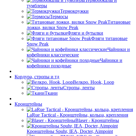
Термобокалы и
тумблеры
Термокружки
Термосы
Титановые
ложки, вилки Snow Peak
Фляги и бутылки
Фляги титановые
Snow Peak
Чайники и
кофейники классические
Чайники и
кофейники походные
Кордура, стропы и тд
Велкро. Hook, Loop
Стропы, ленты
Ткани
Кронштейны
LaRue Tactical - Кронштейны, кольца, крепления
Blaser - Кронштейны
Кронштейны Spuhr, IEA, Docter, Aimpoint