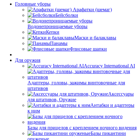
Головные уборы
Арафатки (шемаг)
Бейсболки
Водонепроницаемые уборы
Кепки
Маски и балаклавы
Панамы
Флисовые шапки
Для оружия
Accuracy International AI
Адаптеры, головы, зажимы винтовочные для
штативов
Аксессуары
для штативов, Оружие
Антабки и адаптеры
к ним
Базы для прицелов с креплением ночного видения
Базы пикантини
оруженые