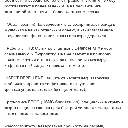
местности и освещение. За счет градиентных пятен в лесу
костюм кажется более зеленым, а на песчаной или
каменистой местности — более желтовато-серым.
- Обман зрения: Человеческий глаз воспринимает бойца в
Мультикаме не как отдельный объект, а как естественное
продолжение фона (теней, травы или коры деревьев).
- Работа в ПНВ: Оригинальная ткань Defender M™ имеет
специальную NIR-пропитку. Она не светится в приборах
ночного видения и тепловизорах, полностью маскируя
инфракрасный силуэт человека в темноте.
INSECT REPELLENT (Защита от насекомых): заводская
фабричная пропитка эффективного отпугивания
кровососущих насекомых (клещи, комары).
Эргономика FROG (USMC Specification): специальные скрытые
закрывающиеся клапаны для быстрой установки стандартных
наколенников и налокотников.
Износостойкость: невероятная прочность на разрыв,