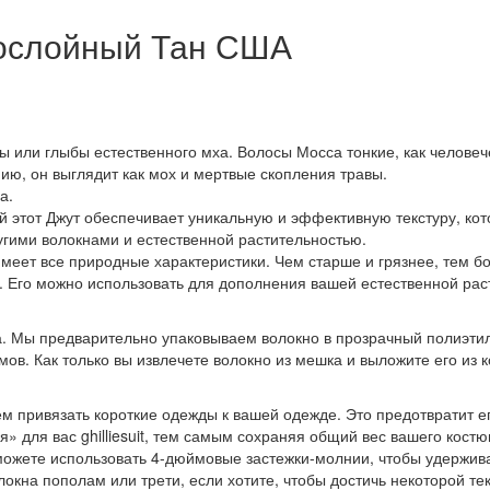
гослойный Тан США
ы или глыбы естественного мха. Волосы Мосса тонкие, как человече
ию, он выглядит как мох и мертвые скопления травы.
а.
 этот Джут обеспечивает уникальную и эффективную текстуру, кот
угими волокнами и естественной растительностью.
меет все природные характеристики. Чем старше и грязнее, тем б
о. Его можно использовать для дополнения вашей естественной рас
а. Мы предварительно упаковываем волокно в прозрачный полиэтил
ов. Как только вы извлечете волокно из мешка и выложите его из 
аем привязать короткие одежды к вашей одежде. Это предотвратит 
я» для вас ghilliesuit, тем самым сохраняя общий вес вашего кост
 можете использовать 4-дюймовые застежки-молнии, чтобы удержива
локна пополам или трети, если хотите, чтобы достичь некоторой т