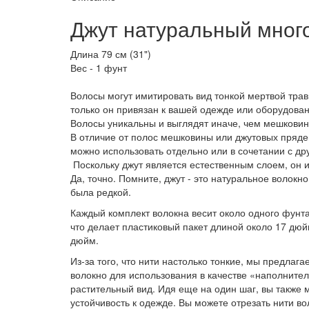
Джут натуральный мно
Длина 79 см (31")
Вес - 1 фунт
Волосы могут имитировать вид тонкой мертвой трав
только он привязан к вашей одежде или оборудован
Волосы уникальны и выглядят иначе, чем мешковин
В отличие от полос мешковины или джутовых прядей
можно использовать отдельно или в сочетании с др
Поскольку джут является естественным слоем, он и
Да, точно. Помните, джут - это натуральное волокн
была редкой.
Каждый комплект волокна весит около одного фунт
что делает пластиковый пакет длиной около 17 дюйм
дюйм.
Из-за того, что нити настолько тонкие, мы предлаг
волокно для использования в качестве «наполнител
растительный вид. Идя еще на один шаг, вы также
устойчивость к одежде. Вы можете отрезать нити во