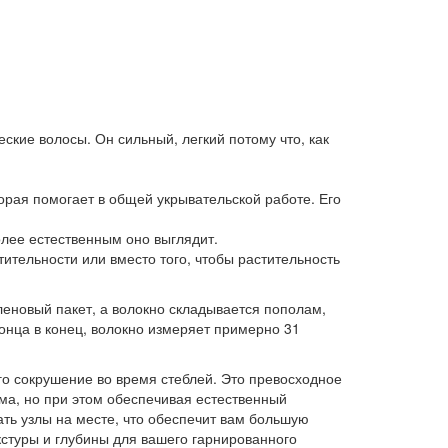
ские волосы. Он сильный, легкий потому что, как
орая помогает в общей укрывательской работе. Его
олее естественным оно выглядит.
тительности или вместо того, чтобы растительность
еновый пакет, а волокно складывается пополам,
конца в конец, волокно измеряет примерно 31
его сокрушение во время стеблей. Это превосходное
юма, но при этом обеспечивая естественный
ть узлы на месте, что обеспечит вам большую
екстуры и глубины для вашего гарнированного