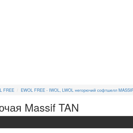
OL FREE
EWOL FREE - IWOL, LWOL негорючий софтшелл MASSI
ючая Massif TAN