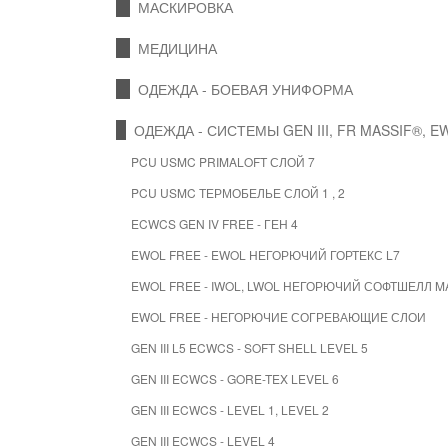
МАСКИРОВКА
МЕДИЦИНА
ОДЕЖДА - БОЕВАЯ УНИФОРМА
ОДЕЖДА - СИСТЕМЫ GEN III, FR MASSIF®, E
PCU USMC PRIMALOFT СЛОЙ 7
PCU USMC ТЕРМОБЕЛЬЕ СЛОЙ 1 , 2
ECWCS GEN IV FREE - ГЕН 4
EWOL FREE - EWOL НЕГОРЮЧИЙ ГОРТЕКС L7
EWOL FREE - IWOL, LWOL НЕГОРЮЧИЙ СОФТШЕЛЛ M
EWOL FREE - НЕГОРЮЧИЕ СОГРЕВАЮЩИЕ СЛОИ
GEN III L5 ECWCS - SOFT SHELL LEVEL 5
GEN III ECWCS - GORE-TEX LEVEL 6
GEN III ECWCS - LEVEL 1, LEVEL 2
GEN III ECWCS - LEVEL 4