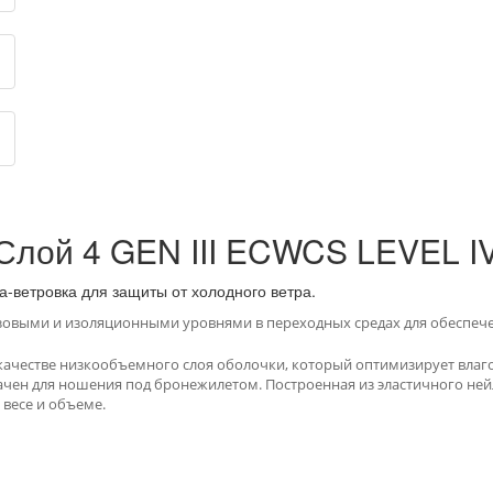
 Слой 4 GEN III ECWCS LEVEL 
тка-ветровка для защиты от холодного ветра.
зовыми и изоляционными уровнями в переходных средах для обеспечен
в качестве низкообъемного слоя оболочки, который оптимизирует вла
ачен для ношения под бронежилетом.
Построенная из эластичного ней
 весе и объеме.
 НА НОВОСТИ: