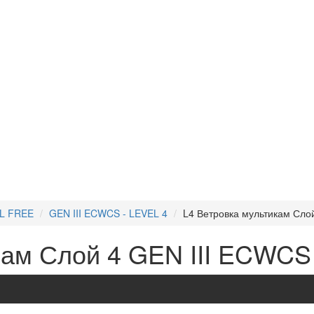
OL FREE
GEN III ECWCS - LEVEL 4
L4 Ветровка мультикам Сло
кам Слой 4 GEN III ECWCS