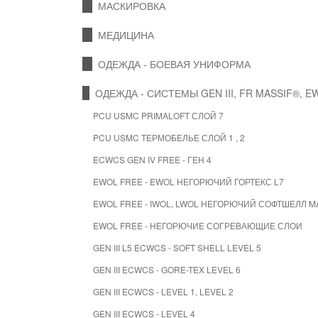
МАСКИРОВКА
МЕДИЦИНА
ОДЕЖДА - БОЕВАЯ УНИФОРМА
ОДЕЖДА - СИСТЕМЫ GEN III, FR MASSIF®, E
PCU USMC PRIMALOFT СЛОЙ 7
PCU USMC ТЕРМОБЕЛЬЕ СЛОЙ 1 , 2
ECWCS GEN IV FREE - ГЕН 4
EWOL FREE - EWOL НЕГОРЮЧИЙ ГОРТЕКС L7
EWOL FREE - IWOL, LWOL НЕГОРЮЧИЙ СОФТШЕЛЛ M
EWOL FREE - НЕГОРЮЧИЕ СОГРЕВАЮЩИЕ СЛОИ
GEN III L5 ECWCS - SOFT SHELL LEVEL 5
GEN III ECWCS - GORE-TEX LEVEL 6
GEN III ECWCS - LEVEL 1, LEVEL 2
GEN III ECWCS - LEVEL 4