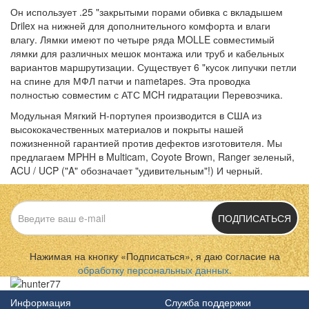
Он использует .25 "закрытыми порами обивка с вкладышем
Drilex на нижней для дополнительного комфорта и влаги
влагу. Лямки имеют по четыре ряда MOLLE совместимый
лямки для различных мешок монтажа или труб и кабельных
вариантов маршрутизации. Существует 6 "кусок липучки петли
на спине для МФЛ патчи и nametapes.
Эта проводка
полностью совместим с АТС MCH гидратации Перевозчика.
Модульная Мягкий Н-портупея производится в США из
высококачественных материалов и покрыты нашей
пожизненной гарантией против дефектов изготовителя. Мы
предлагаем MPHH в Multicam, Coyote Brown, Ranger зеленый,
ACU / UCP ("A" обозначает "удивительным"!) И черный.
ПОДПИСАТЬСЯ
Нажимая на кнопку «Подписаться», я даю cогласие на
обработку персональных данных.
Информация
Служба поддержки