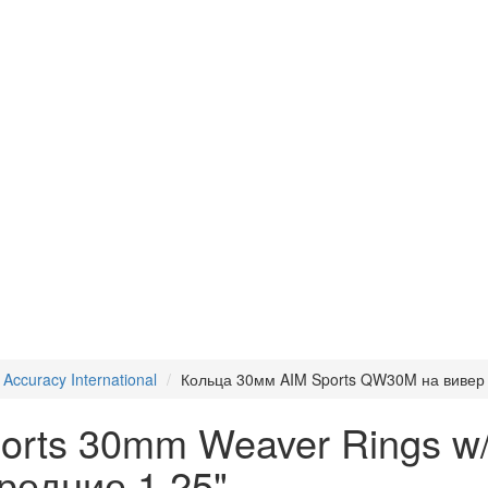
Accuracy International
Кольца 30мм AIM Sports QW30M на вивер 
rts 30mm Weaver Rings w/ 
редние 1,25"