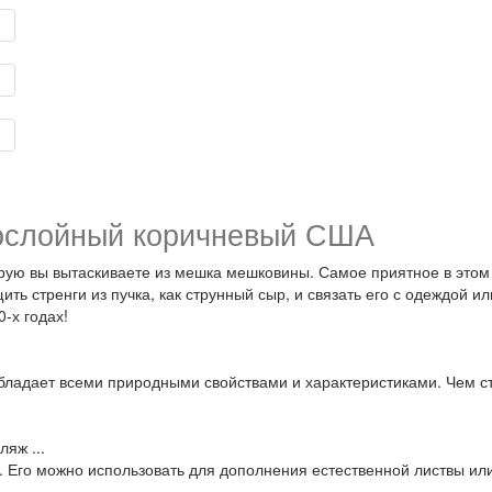
нослойный коричневый США
орую вы вытаскиваете из мешка мешковины. Самое приятное в этом 
ащить стренги из пучка, как струнный сыр, и связать его с одеждой
0-х годах!
обладает всеми природными свойствами и характеристиками. Чем с
яж ...
о. Его можно использовать для дополнения естественной листвы или