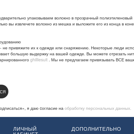
едварительно упаковываем волокно в прозрачный полиэтиленовый п
лько вы извлечете волокно из мешка и выложите его из конца в кон
орудованию
и - не привяжите их к одежде или снаряжению. Некоторые люди ис
ивает большую выдержку на вашей одежде. Вы можете отрезать нити
 гарнированного
ghilliesuit
. Мы не предлагаем привязывать ВСЕ ваше 
 НА НОВОСТИ:
СЯ
одписаться», я даю cогласие на
обработку персональных данных.
ЛИЧНЫЙ
ДОПОЛНИТЕЛЬНО
КАБИНЕТ