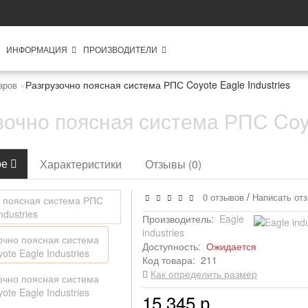
ИНФОРМАЦИЯ
ПРОИЗВОДИТЕЛИ
Разгрузочно поясная система РПС Coyote Eagle Industries
аров
зочно поясная система РПС Coyo
ре
Характеристики
Отзывы (0)
/
0 отзывов
Написать от
Производитель:
Eagle
industries
Доступность:
Ожидается
Код товара:
211
Как определить размер
15 345 р.