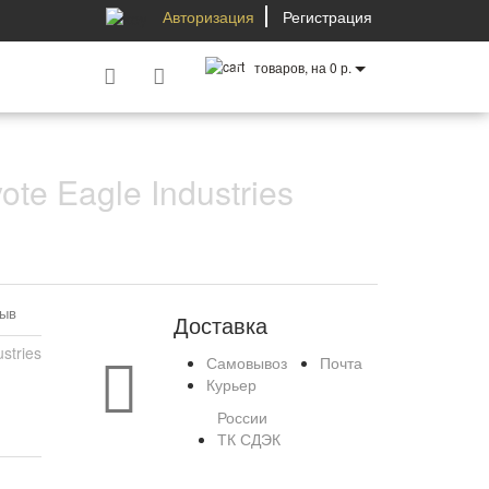
Авторизация
Регистрация
товаров, на 0 р.
0
te Eagle Industries
зыв
Доставка
Самовывоз
Почта
Курьер
России
ТК СДЭК