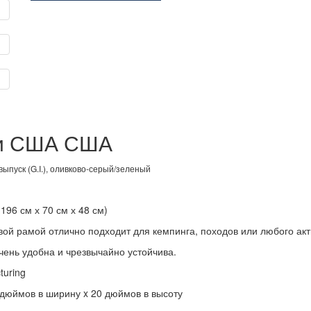
ии США США
пуск (G.I.), оливково-серый/зеленый
196 см х 70 см х 48 см)
й рамой отлично подходит для кемпинга, походов или любого акт
чень удобна и чрезвычайно устойчива.
turing
 дюймов в ширину x 20 дюймов в высоту