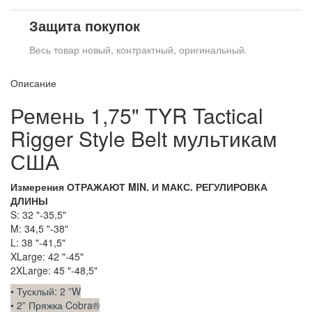
Защита покупок
Весь товар новый, контрактный, оригинальный.
Описание
Ремень 1,75" TYR Tactical
Rigger Style Belt мультикам
США
Измерения ОТРАЖАЮТ MIN. И МАКС.
РЕГУЛИРОВКА
ДЛИНЫ
S: 32 "-35,5"
M: 34,5 "-38"
L: 38 "-41,5"
XLarge: 42 "-45"
2XLarge: 45 "-48,5"
• Тусклый: 2 ”W
• 2” Пряжка Cobra®