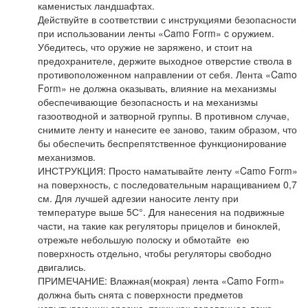
каменистых ландшафтах.
Действуйте в соответствии с инструкциями безопасности
при использовании ленты «
Camo Form
»
c
оружием.
Убедитесь, что оружие не заряжено, и стоит на
предохранителе, держите выходное отверстие ствола в
противоположенном направлении от себя. Лента «
Camo
Form
» не должна оказывать, влияние на механизмы
обеспечивающие безопасность и на механизмы
газоотводной и затворной группы. В противном случае,
снимите ленту и нанесите ее заново, таким образом, что
бы обеспечить беспрепятственное функционирование
механизмов.
ИНСТРУКЦИЯ: Просто наматывайте ленту «
Camo Form
»
на поверхность, с последовательным наращиванием 0,7
см. Для лучшей адгезии наносите ленту при
температуре выше 5С°. Для нанесения на подвижные
части, на такие как регуляторы прицелов и биноклей,
отрежьте небольшую полоску и обмотайте ею
поверхность отдельно, чтобы регуляторы свободно
двигались.
ПРИМЕЧАНИЕ: Влажная(мокрая) лента «
Camo Form
»
должна быть снята с поверхности предметов
испытывающих эрозию, таких как деревянное ложе,