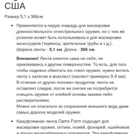
США
Размер 5,1 х 366см
Применяется в перую очередь для маскировки
длинноствольного огнестрельного оружия, но с тем же
успехом может быть использована и для маскировки
аксессуаров (термосы, зрительные трубы и т.д.).
Ширина ленты -
5,1 см
. Длина -
366 см
.
Внимание!
Лента клеится сама на себя, не
приклеиваясь к другим поверхностям. То есть, для того
чтобы надежно обмотать ею ствол оружия, нужно мотать
ленту с натягом и внахлест (нахлест примерно 5-9 мм).
В отличие от других похожих продуктов, лента не
оставляет следов, после ее снятия не потребуется
очищать оружие от клейкой основы какими-либо
растворителями.
Можно не опасаться за сохранение внешнего вида даже
самых дорогих моделей оружия.
Камуфляжная лента Camo Form подходит для
маскировки оружия, оптики, ножей, фонарей, ошейников
и других малогабаритных предметов. Эта камуфляжная