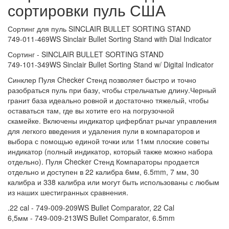
сортировки пуль США
Сортинг для пуль SINCLAIR BULLET SORTING STAND
749-011-469WS Sinclair Bullet Sorting Stand with Dial Indicator
Сортинг - SINCLAIR BULLET SORTING STAND
749-101-349WS Sinclair Bullet Sorting Stand w/ Digital Indicator
Синклер Пуля Checker Стенд позволяет быстро и точно
разобраться пуль при базу, чтобы стрельчатые длину.
Черный
гранит база идеально ровной и достаточно тяжелый, чтобы
оставаться там, где вы хотите его на погрузочной
скамейке.
Включены индикатор циферблат рычаг управления
для легкого введения и удаления пули в компараторов и
выбора с помощью единой точки или 11мм плоские советы
индикатор (полный индикатор, который также можно набора
отдельно). Пуля Checker Стенд Компараторы продается
отдельно и доступен в 22 калибра 6мм, 6.5mm, 7 мм, 30
калибра и 338 калибра или могут быть использованы с любым
из наших шестигранных сравнения.
.22 cal - 749-009-209WS Bullet Comparator, 22 Cal
6,5мм - 749-009-213WS Bullet Comparator, 6.5mm